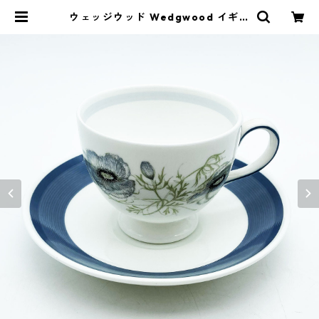
ウェッジウッド Wedgwood イギリ
ス グレンミスト GLEN MIST カッ
プ＆ソーサー | CRAFTS DESIGN S
HOP