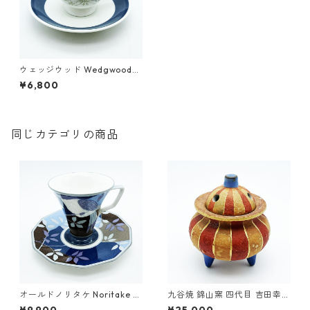
ウェッジウッド Wedgwood
イギリス グレンミスト GLEN
¥6,800
MIST カップ＆ソーサー
同じカテゴリの商品
オールドノリタケ Noritake カ
九谷焼 錦山窯 四代目 吉田幸央
ップ＆ソーサー 最高級シリー
(父：人間国宝 吉田美統) 彩色