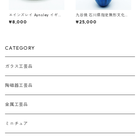
エインズレイ Aynsley イギリ
九谷焼 石川県指定無形文化財
ス カップ&ソーサー ローズデ
中田一於 淡青釉裏銀彩 花瓶 花
¥8,000
¥25,000
ール ヴィンテージ
入 作家 28.0cm
CATEGORY
ガラス工芸品
陶磁器工芸品
金属工芸品
ミニチュア