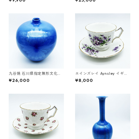
¥9,900
¥25,000
ズ 花鳥模様 ヴィンテージ
金彩 縞文 香炉 芸術品 作家物
8.5cm 共箱
九谷焼 石川県指定無形文化財
エインズレイ Aynsley イギリ
中田一於 淡青釉裏銀彩 花文 壷
ス カップ&ソーサー イングリ
¥26,000
¥8,000
花瓶 作家 17.5cm
ッシュバイオレット ヴィンテ
ージ