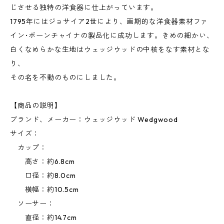
じさせる独特の洋食器に仕上がっています。
1795年にはジョサイア2世により、画期的な洋食器素材ファ
イン･ボーンチャイナの製品化に成功します。きめの細かい、
白くなめらかな生地はウェッジウッドの中核をなす素材とな
り、
その名を不動のものにしました。
【商品の説明】
ブランド、メーカー：ウェッジウッド Wedgwood
サイズ：
カップ：
高さ：約6.8cm
口径：約8.0cm
横幅：約10.5cm
ソーサー：
直径：約14.7cm