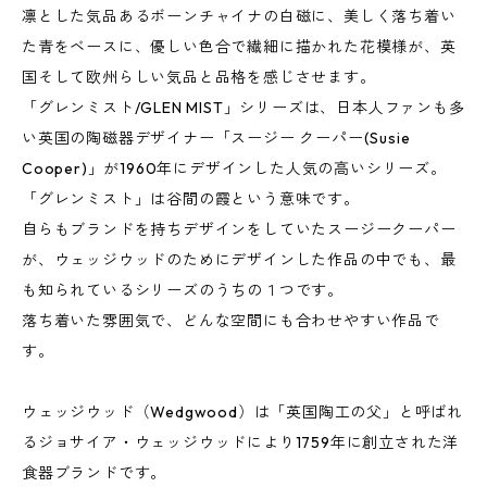
凛とした気品あるボーンチャイナの白磁に、美しく落ち着い
た青をベースに、優しい色合で繊細に描かれた花模様が、英
国そして欧州らしい気品と品格を感じさせます。
「グレンミスト/GLEN MIST」シリーズは、日本人ファンも多
い英国の陶磁器デザイナー「スージー クーパー(Susie
Cooper)」が1960年にデザインした人気の高いシリーズ。
「グレンミスト」は谷間の霞という意味です。
自らもブランドを持ちデザインをしていたスージークーパー
が、ウェッジウッドのためにデザインした作品の中でも、最
も知られているシリーズのうちの１つです。
落ち着いた雰囲気で、どんな空間にも合わせやすい作品で
す。
ウェッジウッド（Wedgwood）は「英国陶工の父」と呼ばれ
るジョサイア・ウェッジウッドにより1759年に創立された洋
食器ブランドです。