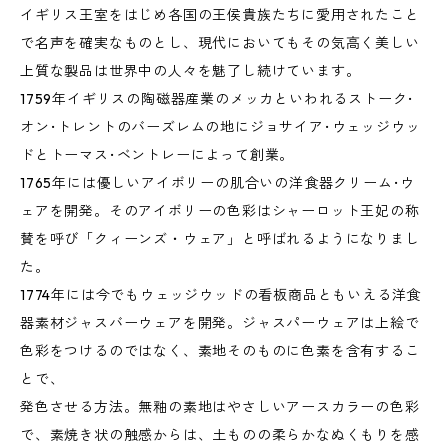
イギリス王室をはじめ各国の王侯貴族たちに愛用されたこと
で名声を確実なものとし、現代においてもその気高く美しい
上質な製品は世界中の人々を魅了し続けています。
1759年イギリスの陶磁器産業のメッカといわれるストーク･
オン･トレントのバーズレムの地にジョサイア･ウェッジウッ
ドとトーマス･ベントレーによって創業。
1765年には優しいアイボリーの肌合いの洋食器クリーム･ウ
ェアを開発。そのアイボリーの色彩はシャーロット王妃の称
賛を呼び「クィーンズ・ウェア」と呼ばれるようになりまし
た。
1774年には今でもウェッジウッドの看板商品ともいえる洋食
器素材ジャスバーウェアを開発。ジャスパーウェアは上絵で
色彩をつけるのではなく、素地そのものに色素を含有するこ
とで、
発色させる方法。無釉の素地はやさしいアースカラーの色彩
で、素焼き状の触感からは、土ものの柔らかなぬくもりを感