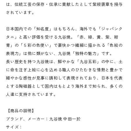
は、伝統工芸の保存・伝承に貢献したとして紫綬褒章を授与
されています。
日本国内での「知名度」はもちろん、海外でも「ジャパンク
タニ」と高い評価を受ける九谷焼。「赤、緑、黄、紫、紺
青」の「５彩の色使い」で豪快かつ繊細に描かれる「色絵の
表現力」は他に類がない、九谷焼「独特の魅力」です。
長い歴史を持つ九谷焼は、鮮やかな「九谷五彩」の中に、土
に命を注ぎ上絵に心を込める職人のひたむきな情熱と豊かで
細やかな感性が見事に調和して表現されており、日本を代表
とする陶磁器として国内はもとより海外まで知られ、多くの
人達に支持されています。
【商品の説明】
ブランド、メーカー：九谷焼 中田一於
サイズ：