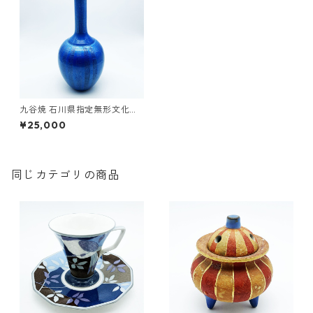
九谷焼 石川県指定無形文化財
中田一於 淡青釉裏銀彩 花瓶 花
¥25,000
入 作家 28.0cm
同じカテゴリの商品