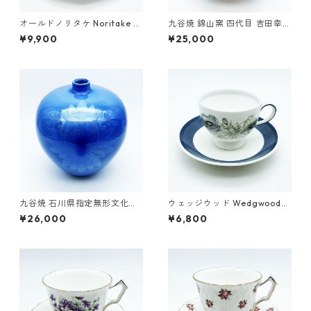
オールドノリタケ Noritake カ
九谷焼 錦山窯 四代目 吉田幸央
ップ＆ソーサー 最高級シリー
(父：人間国宝 吉田美統) 彩色
¥9,900
¥25,000
ズ 花鳥模様 ヴィンテージ
金彩 縞文 香炉 芸術品 作家物
8.5cm 共箱
九谷焼 石川県指定無形文化財
ウェッジウッド Wedgwood
中田一於 淡青釉裏銀彩 花文 壷
イギリス グレンミスト GLEN
¥26,000
¥6,800
花瓶 作家 17.5cm
MIST カップ＆ソーサー