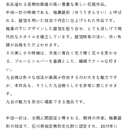
気品溢れる芸樹的価値の高い貴重な美しい花瓶作品。
中田一於の特徴である、釉裏銀彩（ゆうりぎんさい）と呼ば
れる、銀箔を用いた技法で丹念に仕上げられた作品です。
釉薬の下にデザインした銀箔を貼り合せ、とても涼しげで現
代的なスタイルを確立しています。銀箔特有の淡い、渋い色
調が品格をただよわせます。
その美しさの特徴は、月夜に青白く光り輝く花々を思わせ
る、ブルーとシルバーを基調とした、繊細でクールな佇ま
い。
九谷焼は色々な技法が画風が存在するのが大きな魅力です
が、本作品も、そうした九谷焼らしさを非常に感じさせま
す。
九谷の魅力を存分に堪能できる逸品です。
中田一於は、次期人間国宝と噂される、期待の作家。釉裏銀
彩の技法で、石川県指定無形文化財に認定され、2011年に