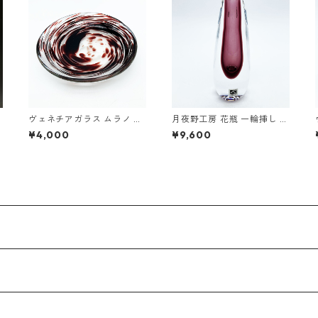
ヴェネチアガラス ムラノ イ
月夜野工房 花瓶 一輪挿し ク
瑠
タリア 皿・オブジェ クリア
リア グレープ SOMMERSO
¥4,000
¥9,600
マーブル模様 ベネチアン グ
ソンメルソ 15.3cm
ラス 幅12cm