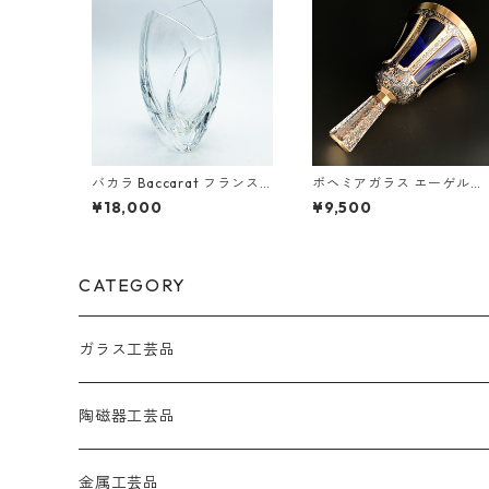
バカラ Baccarat フランス
ボヘミアガラス エーゲルマ
クリスタルガラス リゴット
ン パネルグラス 卓上ベル 
¥18,000
¥9,500
ジベルニー 花瓶 フラワーベ
璃 金彩 ボヘミアン グラス 1
ース 18.0cm
4.0cm
CATEGORY
ガラス工芸品
陶磁器工芸品
金属工芸品