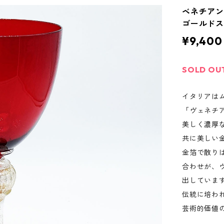
ベネチアン
ゴールドステ
¥9,400
SOLD OU
イタリアは
「ヴェネチ
美しく濃厚
共に美しい
金箔で散り
合わせが、
出していま
伝統に培わ
芸術的価値