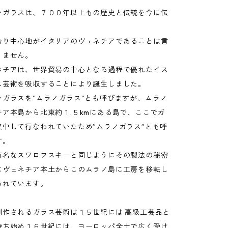
ンガラスは、７００年以上もの歴史と伝統を今に伝
。
おり中心地がイタリアのヴェネチアであることは言
りません。
ネチアは、世界貿易の中心となる過程で優れたイス
ス芸術を吸収することにより誕生しました。
ンガラスを”ムラノガラス”とも呼びますが、ムラノ
チア本島から北東約１.５kmにある島で、ここでガ
集中して行なわれていたため”ムラノガラス”とも呼
す。
有名なスワロフスキーと同じようにその製法の秘密
にヴェネチア本土からこのムラノ島に工房を移転し
われています。
制作されるガラス芸術は１５世紀には 高級工芸品と
持ち始め１６世紀には、ヨーロッパ全土で広く受け