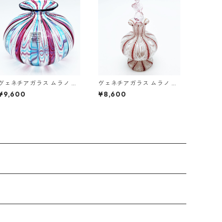
ヴェネチアガラス ムラノ イ
ヴェネチアガラス ムラノ イ
タリア バラリン工房 BALLA
タリア 香水瓶 フィリグラー
¥9,600
¥8,600
RIN 花瓶 フィリグラーナ ス
ナ レッティチェロ ロゼ ホワ
トライプ模様 ベネチアン グ
イト レース模様 ベネチアン
ラス 14.0cm
グラス 10.0cm