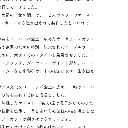
流行していきました。
ユ宮殿の「鏡の間」は、１２人のムラノのマエスト
がヴェネチアから連れ出されて製作したといわれてい
の名をヨーロッパ全土に広めたヴェネチアンガラス
族や富豪のために特別に注文されたテーブルウエア
ために、大きくそのスタイルを発展させました。
イスクラック、ダイヤモンドポイント彫り、レース
リスタルなど多彩なカットの技法が次々に生み出さ
ガラス文化をヨーロッパ全土に広め、一時はヨーロ
９０％を占有するほど成長しました。
、熟練したマエストロ(名人)達は息子からそのまた
の技術を伝承し、昔と変わらぬ伝統の技を活かしな
チアンガラスは創り続けられています。
量生産では出せない本物の味わいがここにありま