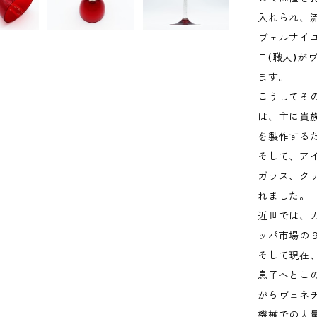
入れられ、
ヴェルサイ
ロ(職人)
ます。
こうしてそ
は、主に貴
を製作する
そして、ア
ガラス、ク
れました。
近世では、
ッパ市場の
そして現在
息子へとこ
がらヴェネ
機械での大