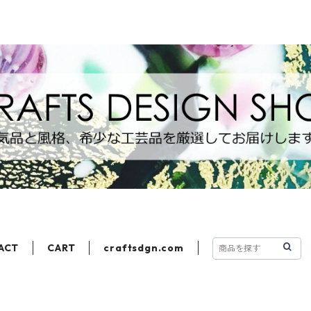
ACT
CART
craftsdgn.com