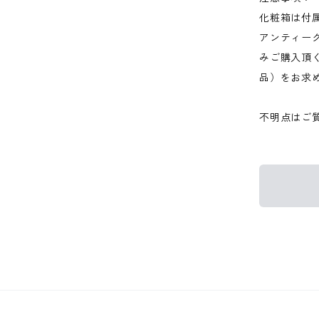
化粧箱は付
アンティー
みご購入頂
品）をお求
不明点はご