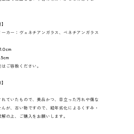
明】
メーカー：ヴェネチアンガラス、ベネチアンガラス
.0cm
5cm
差はご容赦ください。
態】
されていたもので、美品かつ、目立った汚れや傷な
せんが、古い物ですので、経年劣化によるくすみ・
理解の上、ご購入をお願いします。