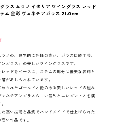
グラス ムラノ イタリア ワイングラス レッド
ム 金彩 ヴェネチアガラス 21.0cm
T
ムラノの、世界的に評価の高い、ガラス伝統工芸、
アンガラス」の美しいワイングラスです。
なレッドをベースに、ステムの部分は優美な装飾と
金箔があしらわれています。
ばめられたゴールドと艶のある美しいレッドの組み
ヴェネチアンガラスらしい気品とエレガントさを演
す。
れた高い技術と品質でハンドメイドで仕上げられた
の高い作品です。