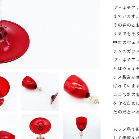
ヴェネチア
えています
その名のと
うまでもあ
中世のヴェ
ラムのガラ
ヴェネチア
とはヴェネ
ラス製造が
ばれていま
ここもあの
を守るため
たのだとい
ムラノ島で
して価値を