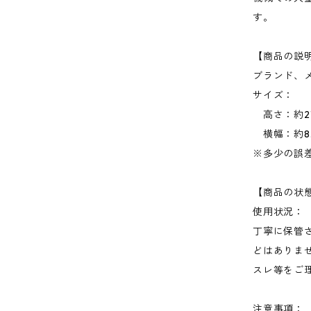
す。
【商品の説
ブランド、
サイズ：
高さ：約21
横幅：約8.
※多少の誤
【商品の状
使用状況：
丁寧に保管
どはありま
スレ等をご
注意事項：