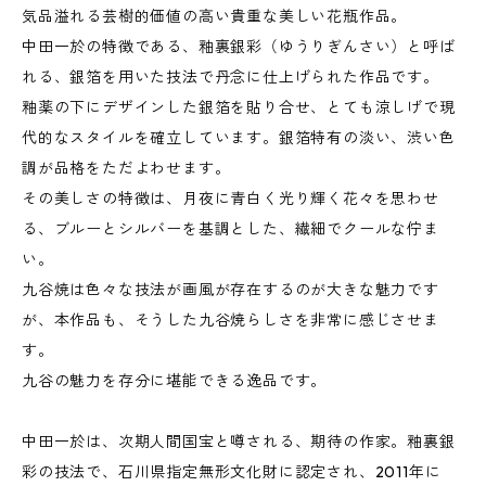
気品溢れる芸樹的価値の高い貴重な美しい花瓶作品。
中田一於の特徴である、釉裏銀彩（ゆうりぎんさい）と呼ば
れる、銀箔を用いた技法で丹念に仕上げられた作品です。
釉薬の下にデザインした銀箔を貼り合せ、とても涼しげで現
代的なスタイルを確立しています。銀箔特有の淡い、渋い色
調が品格をただよわせます。
その美しさの特徴は、月夜に青白く光り輝く花々を思わせ
る、ブルーとシルバーを基調とした、繊細でクールな佇ま
い。
九谷焼は色々な技法が画風が存在するのが大きな魅力です
が、本作品も、そうした九谷焼らしさを非常に感じさせま
す。
九谷の魅力を存分に堪能できる逸品です。
中田一於は、次期人間国宝と噂される、期待の作家。釉裏銀
彩の技法で、石川県指定無形文化財に認定され、2011年に