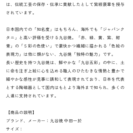
は、伝統工芸の保存・伝承に貢献したとして紫綬褒章を授与
されています。
日本国内での「知名度」はもちろん、海外でも「ジャパンク
タニ」と高い評価を受ける九谷焼。「赤、緑、黄、紫、紺
青」の「５彩の色使い」で豪快かつ繊細に描かれる「色絵の
表現力」は他に類がない、九谷焼「独特の魅力」です。
長い歴史を持つ九谷焼は、鮮やかな「九谷五彩」の中に、土
に命を注ぎ上絵に心を込める職人のひたむきな情熱と豊かで
細やかな感性が見事に調和して表現されており、日本を代表
とする陶磁器として国内はもとより海外まで知られ、多くの
人達に支持されています。
【商品の説明】
ブランド、メーカー：九谷焼 中田一於
サイズ：