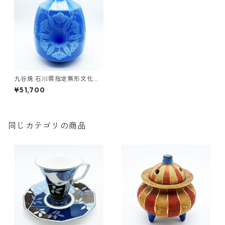
九谷焼 石川県指定無形文化財
中田一於 淡青釉裏銀彩 壷 花瓶
¥51,700
作家 24.5cm
同じカテゴリの商品