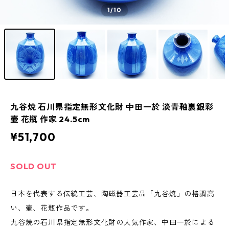
1
/10
九谷焼 石川県指定無形文化財 中田一於 淡青釉裏銀彩
壷 花瓶 作家 24.5cm
¥51,700
SOLD OUT
日本を代表する伝統工芸、陶磁器工芸品「九谷焼」の格調高
い、壷、花瓶作品です。
九谷焼の石川県指定無形文化財の人気作家、中田一於による