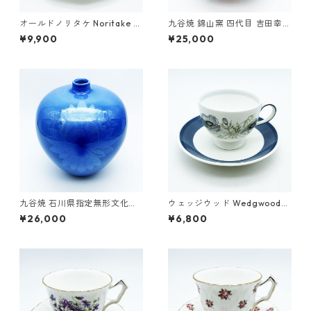
オールドノリタケ Noritake カ
九谷焼 錦山窯 四代目 吉田幸央
ップ＆ソーサー 最高級シリー
(父：人間国宝 吉田美統) 彩色
¥9,900
¥25,000
ズ 花鳥模様 ヴィンテージ
金彩 縞文 香炉 芸術品 作家物
8.5cm 共箱
九谷焼 石川県指定無形文化財
ウェッジウッド Wedgwood
中田一於 淡青釉裏銀彩 花文 壷
イギリス グレンミスト GLEN
¥26,000
¥6,800
花瓶 作家 17.5cm
MIST カップ＆ソーサー