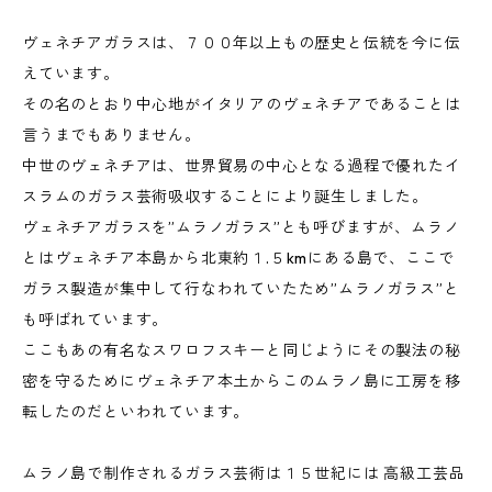
ヴェネチアガラスは、７００年以上もの歴史と伝統を今に伝
えています。
その名のとおり中心地がイタリアのヴェネチアであることは
言うまでもありません。
中世のヴェネチアは、世界貿易の中心となる過程で優れたイ
スラムのガラス芸術吸収することにより誕生しました。
ヴェネチアガラスを”ムラノガラス”とも呼びますが、ムラノ
とはヴェネチア本島から北東約１.５kmにある島で、ここで
ガラス製造が集中して行なわれていたため”ムラノガラス”と
も呼ばれています。
ここもあの有名なスワロフスキーと同じようにその製法の秘
密を守るためにヴェネチア本土からこのムラノ島に工房を移
転したのだといわれています。
ムラノ島で制作されるガラス芸術は１５世紀には 高級工芸品