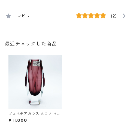
レビュー
(2)
最近チェックした商品
ヴェネチアガラス ムラノ マン
ドラザート Mandruzzato 花
¥11,000
瓶 一輪挿し グレープ ベネチア
ン グラス 16.5cm