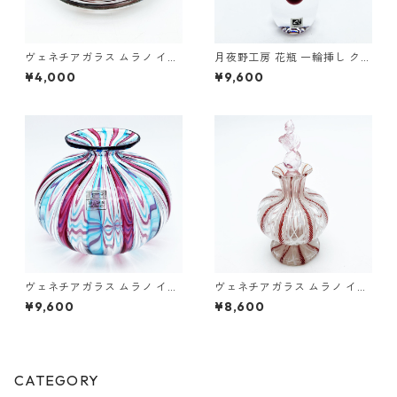
ヴェネチアガラス ムラノ イタ
月夜野工房 花瓶 一輪挿し クリ
リア 皿・オブジェ クリア マー
ア グレープ SOMMERSO ソン
¥4,000
¥9,600
ブル模様 ベネチアン グラス 幅
メルソ 15.3cm
12cm
ヴェネチアガラス ムラノ イタ
ヴェネチアガラス ムラノ イタ
リア バラリン工房 BALLARIN
リア 香水瓶 フィリグラーナ レ
¥9,600
¥8,600
花瓶 フィリグラーナ ストライ
ッティチェロ ロゼ ホワイト レ
プ模様 ベネチアン グラス 14.
ース模様 ベネチアン グラス 1
0cm
0.0cm
CATEGORY