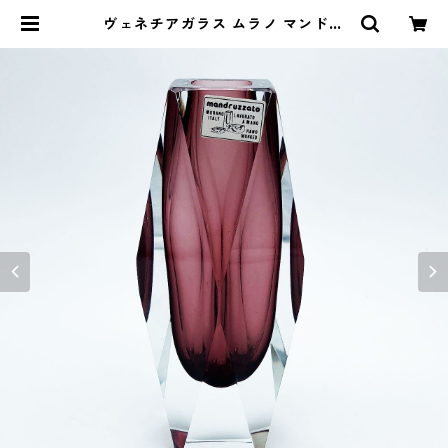
ヴェネチアガラス ムラノ マンドラ
ザート Mandruzzato 花瓶 一輪挿
し グレープ ベネチアン グラス 16.5
cm | CRAFTS DESIGN SHOP