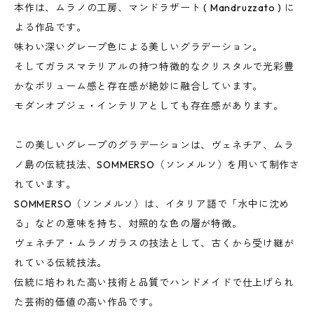
本作は、ムラノの工房、マンドラザート ( Mandruzzato ) に
よる作品です。
味わい深いグレープ色による美しいグラデーション。
そしてガラスマテリアルの持つ特徴的なクリスタルで光彩豊
かなボリューム感と存在感が絶妙に融合しています。
モダンオブジェ・インテリアとしても存在感があります。
この美しいグレープのグラデーションは、ヴェネチア、ムラ
ノ島の伝統技法、SOMMERSO（ソンメルソ）を用いて制作さ
れています。
SOMMERSO（ソンメルソ）は、イタリア語で「水中に沈め
る」などの意味を持ち、対照的な色の層が特徴。
ヴェネチア・ムラノガラスの技法として、古くから受け継が
れている伝統技法。
伝統に培われた高い技術と品質でハンドメイドで仕上げられ
た芸術的価値の高い作品です。