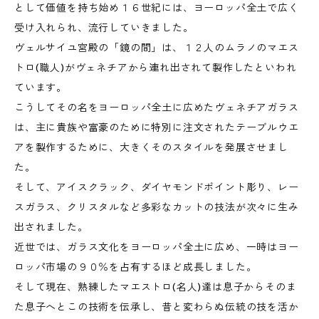
として価値を持ち始め１６世紀には、ヨーロッパ全土で広く
受け入れられ、流行していきました。
ヴェルサイユ宮殿の「鏡の間」は、１２人のムラノのマエス
トロ(職人)がヴェネチアから連れ出されて製作したといわれ
ています。
こうしてその名をヨーロッパ全土に広めたヴェネチアガラス
は、主に貴族や富豪のために特別に注文されたテーブルウエ
アを製作するために、大きくそのスタイルを発展させまし
た。
そして、アイスクラック、ダイヤモンドポイント彫り、レー
スガラス、クリスタルなど多彩なカットの技法が次々に生み
出されました。
近世では、ガラス文化をヨーロッパ全土に広め、一時はヨー
ロッパ市場の９０％を占有するほど成長しました。
そして現在、熟練したマエストロ(名人)達は息子からそのま
た息子へとこの技術を伝承し、昔と変わらぬ伝統の技を活か