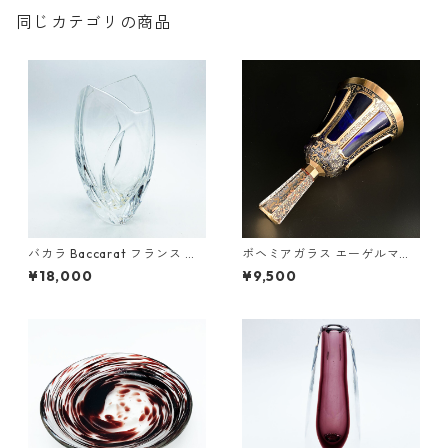
同じカテゴリの商品
バカラ Baccarat フランス ク
ボヘミアガラス エーゲルマン
リスタルガラス リゴット ジベ
パネルグラス 卓上ベル 瑠璃 金
¥18,000
¥9,500
ルニー 花瓶 フラワーベース 1
彩 ボヘミアン グラス 14.0cm
8.0cm