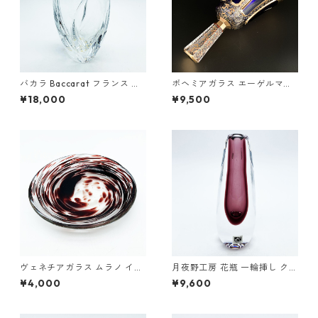
バカラ Baccarat フランス ク
ボヘミアガラス エーゲルマン
リスタルガラス リゴット ジベ
パネルグラス 卓上ベル 瑠璃 金
¥18,000
¥9,500
ルニー 花瓶 フラワーベース 1
彩 ボヘミアン グラス 14.0cm
8.0cm
ヴェネチアガラス ムラノ イタ
月夜野工房 花瓶 一輪挿し クリ
リア 皿・オブジェ クリア マー
ア グレープ SOMMERSO ソン
¥4,000
¥9,600
ブル模様 ベネチアン グラス 幅
メルソ 15.3cm
12cm