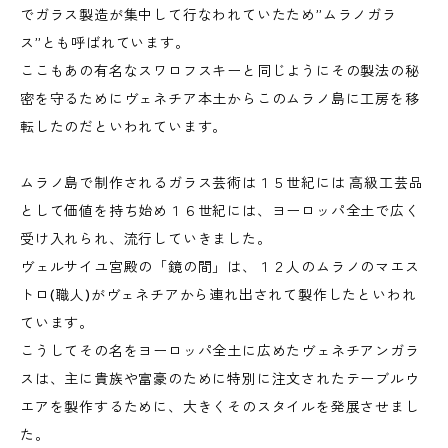
でガラス製造が集中して行なわれていたため”ムラノガラ
ス”とも呼ばれています。
ここもあの有名なスワロフスキーと同じようにその製法の秘
密を守るためにヴェネチア本土からこのムラノ島に工房を移
転したのだといわれています。
ムラノ島で制作されるガラス芸術は１５世紀には 高級工芸品
として価値を持ち始め１６世紀には、ヨーロッパ全土で広く
受け入れられ、流行していきました。
ヴェルサイユ宮殿の「鏡の間」は、１２人のムラノのマエス
トロ(職人)がヴェネチアから連れ出されて製作したといわれ
ています。
こうしてその名をヨーロッパ全土に広めたヴェネチアンガラ
スは、主に貴族や富豪のために特別に注文されたテーブルウ
エアを製作するために、大きくそのスタイルを発展させまし
た。