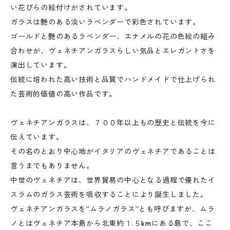
い花びらの絵付けがされています。
ガラスは艶のある淡いラベンダーで彩色されています。
ゴールドと艶のあるラベンダー、エナメルの花の色絵の組み
合わせが、ヴェネチアンガラスらしい気品とエレガントさを
演出しています。
伝統に培われた高い技術と品質でハンドメイドで仕上げられ
た芸術的価値の高い作品です。
ヴェネチアンガラスは、７００年以上もの歴史と伝統を今に
伝えています。
その名のとおり中心地がイタリアのヴェネチアであることは
言うまでもありません。
中世のヴェネチアは、世界貿易の中心となる過程で優れたイ
スラムのガラス芸術を吸収することにより誕生しました。
ヴェネチアンガラスを”ムラノガラス”とも呼びますが、ムラ
ノとはヴェネチア本島から北東約１.５kmにある島で、ここ