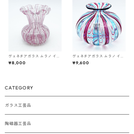
ヴェネチアガラス ムラノ イタ
ヴェネチアガラス ムラノ イタ
リア 花瓶 一輪挿し フィリグラ
リア バラリン工房 BALLARIN
¥8,000
¥9,600
ーナ ロゼ ホワイト レース模様
花瓶 フィリグラーナ ストライ
ベネチアン グラス 9.2cm
プ模様 ベネチアン グラス 14.
0cm
CATEGORY
ガラス工芸品
陶磁器工芸品